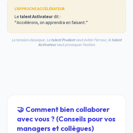
L'APPROCHE ACCÉLÉRATEUR
Le
talent Activateur
dit :
"Accélérons, on apprendra en faisant."
La tension classique : Le
talent Prudent
veut éviter l'erreur, le
talent
Activateur
veut provoquer l'action.
🤝 Comment bien collaborer
avec vous ? (Conseils pour vos
managers et collègues)