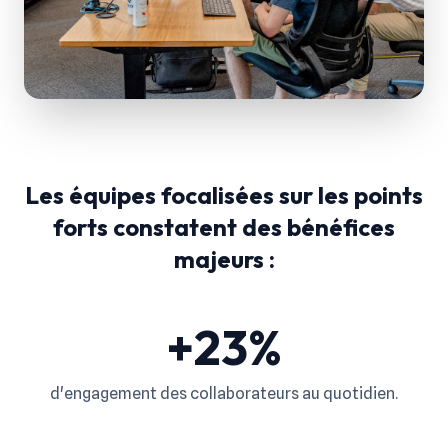
"Le coût du désengagement en France est
estimé à 14 580€ par an et par salarié."
Les équipes focalisées sur les points
(Gallup)
forts constatent des bénéfices
majeurs :
+23%
d'engagement des collaborateurs au quotidien.