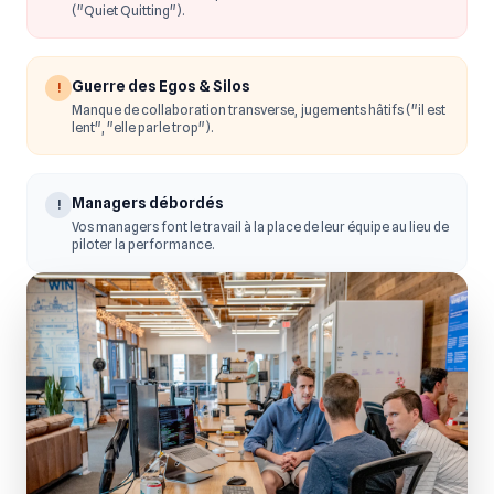
("Quiet Quitting").
Guerre des Egos & Silos
!
Manque de collaboration transverse, jugements hâtifs ("il est
lent", "elle parle trop").
Managers débordés
!
Vos managers font le travail à la place de leur équipe au lieu de
piloter la performance.