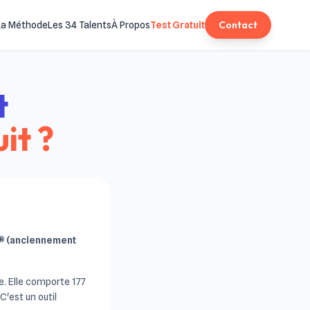
Contact
La Méthode
Les 34 Talents
À Propos
Test Gratuit
t
it ?
hs® (anciennement
e. Elle comporte 177
'est un outil