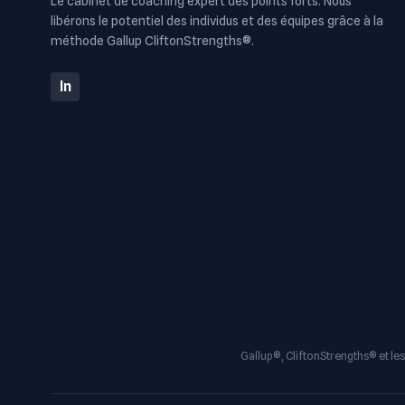
Le cabinet de coaching expert des points forts. Nous
libérons le potentiel des individus et des équipes grâce à la
méthode Gallup CliftonStrengths®.
In
Gallup®, CliftonStrengths® et les