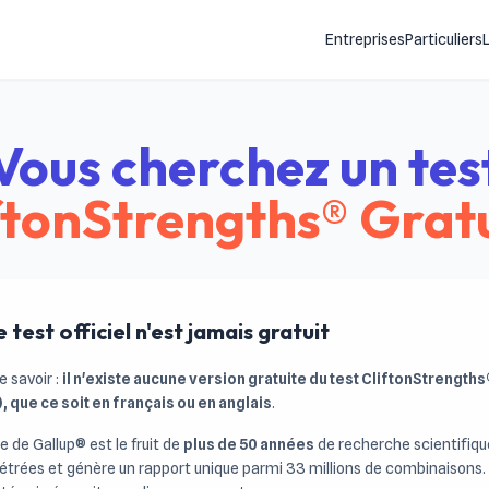
Entreprises
Particuliers
Vous cherchez un tes
ftonStrengths® Gratu
 test officiel n'est jamais gratuit
e savoir :
il n'existe aucune version gratuite du test CliftonStrengt
 que ce soit en français ou en anglais
.
le de Gallup® est le fruit de
plus de 50 années
de recherche scientifiqu
rées et génère un rapport unique parmi 33 millions de combinaisons. C