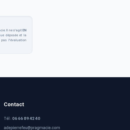
e. Il ne s'agit
EN
que déposée et la
 pas l'évaluation
Contact
Tél :
06 66 89 42 40
adepierrefeu@pragmacie.com