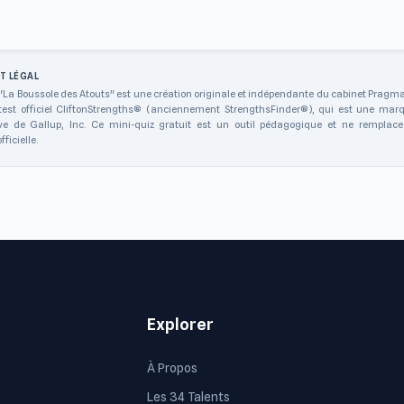
T LÉGAL
"La Boussole des Atouts" est une création originale et indépendante du cabinet Pragmaci
est officiel CliftonStrengths® (anciennement StrengthsFinder®), qui est une mar
ive de Gallup, Inc. Ce mini-quiz gratuit est un outil pédagogique et ne remplace
ficielle.
Explorer
À Propos
Les 34 Talents