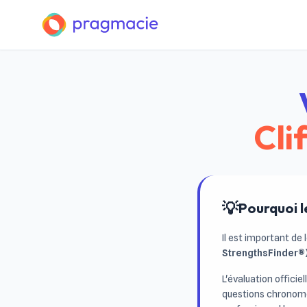
Cli
💡
Pourquoi le
Il est important de l
StrengthsFinder®),
L'évaluation officiel
questions chronomét