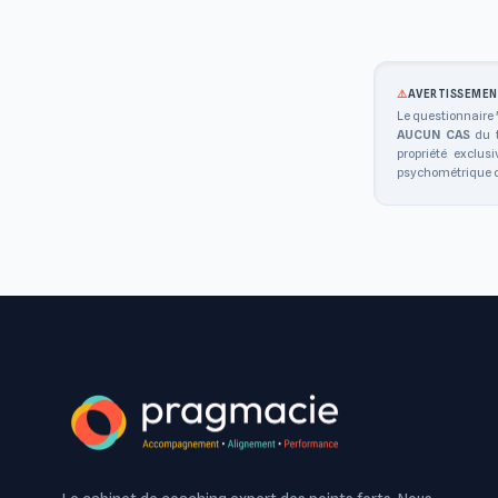
⚠️
AVERTISSEMEN
Le questionnaire 
AUCUN CAS
du t
propriété exclus
psychométrique of